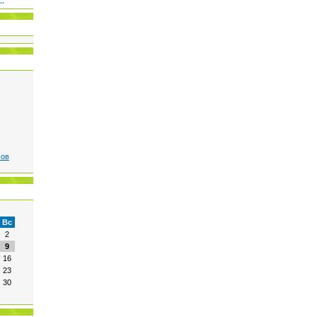
..
сов
Вс
2
9
16
23
30