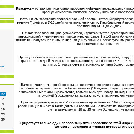
..
Краснуха
– острая респираторная вирусная инфекция, передающаяся возд
краснухи высококонтагиозен, поэтому возможно образован
Источником заражения является больной человек, который представляет
течение 7 дней до и 7-10 дней после появления сыпи. Инкубационный перио
проявлений) от 11 до 22 дней.
Начало заболевания краснухой острое, характеризуется субфебрильной
интоксикацией и увеличением лимфатических узлов. На 1-3 день болезни 
пятнисто – папулезная сыпь на шее, лице и туловище с последующим расп
одновременно на всем теле.
Преимущество локализации сыпи – разгибательные поверхности, вокруг су
сохраняется 1-5 дней. Более всего поражаются дети, особенно 3-6, 7-14 ле
группы до 1 года за счет материнских антител болеют срав
сов
Важно отметить, что особенно опасно первичное инфицирование красну
особенно в первом триместре беременности (16 недель). Вирус проникае
эмбриональные ткани. В результате, возможны смерть плода, выкидыш ил
Вс
патологией (врожденная катаракта, глухота, психическая неполн
2
Прививки против краснухи в России начали проводиться с 1996г.: вакци
9
ревакцинация в 6 лет, а также детям не болевшим, не привитым, или приви
16
лет, и девушкам от 18 до 25 лет, не болевшим, не прив
23
30
Существует только один способ защитить население от этой инфек
детского населения и женщин детородного воз