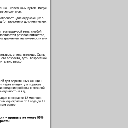
ушно – капельным путем. Вирус
ие эпидочагов.
 опасность для окружающих в
д (от заражения до клинических
 температурой тела, слабой
появляется розовая пятнистая,
ространением на конечности или
ставов, спина, ягодицы. Сыпь
тнего возраста, дети возрастной
нительно редко.
хой для беременных женщин,
т через плаценту и поражает
и рождение ребенка с тяжелой
оценность и т.д.).
нация в возрасте 12 месяцев,
тым однократно от 1 года до 17
итым ранее.
ции – привить не менее 95%
раста!