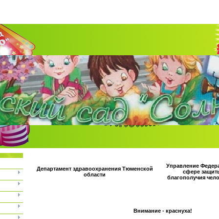
Управление Федер
Департамент здравоохранения Тюменской
сфере защит
области
благополучия чел
Внимание - краснуха!