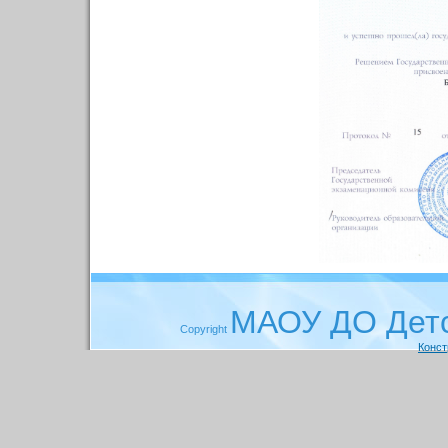
МАОУ ДО Детс
Copyright
Конст