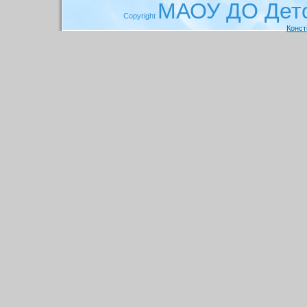
МАОУ ДО Детс
Copyright
Конст