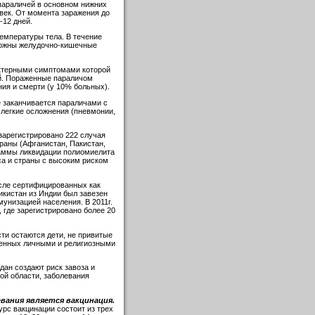
параличей в основном нижних
век. От момента заражения до
-12 дней.
емпературы тела. В течение
зможны желудочно-кишечные
ктерными симптомами которой
ей. Пораженные параличом
ия и смерти (у 10% больных).
 заканчивается параличами с
 легкие осложнения (пневмонии,
.
зарегистрировано 222 случая
раны (Афганистан, Пакистан,
граммы ликвидации полиомиелита
са и страны с высоким риском
исле сертифицированных как
икистан из Индии был завезен
мунизацией населения. В 2011г.
 где зарегистрировано более 20
ти остаются дети, не привитые
вленных личными и религиозными
дан создают риск завоза и
ой области, заболевания
ания является вакцинация.
урс вакцинации состоит из трех