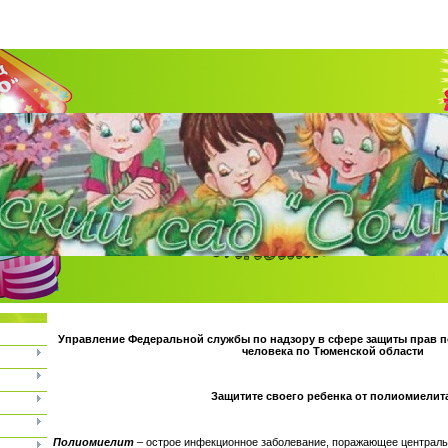
Управление Федеральной службы по надзору в сфере защиты прав п
человека по Тюменской области
Защитите своего ребенка от полиомиелит
Полиомиелит
– острое инфекционное заболевание, поражающее централь