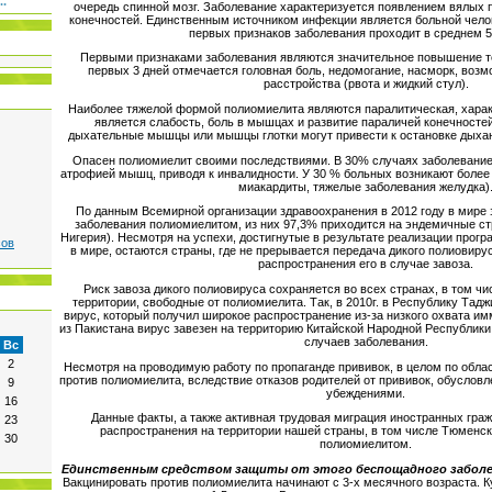
..
очередь спинной мозг. Заболевание характеризуется появлением вялых 
конечностей. Единственным источником инфекции является больной чело
первых признаков заболевания проходит в среднем 5
Первыми признаками заболевания являются значительное повышение т
первых 3 дней отмечается головная боль, недомогание, насморк, во
расстройства (рвота и жидкий стул).
Наиболее тяжелой формой полиомиелита являются паралитическая, хара
является слабость, боль в мышцах и развитие параличей конечност
дыхательные мышцы или мышцы глотки могут привести к остановке дыхан
Опасен полиомиелит своими последствиями. В 30% случаях заболевание
атрофией мышц, приводя к инвалидности. У 30 % больных возникают более
миакардиты, тяжелые заболевания желудка)
По данным Всемирной организации здравоохранения в 2012 году в мире 
заболевания полиомиелитом, из них 97,3% приходится на эндемичные ст
Нигерия). Несмотря на успехи, достигнутые в результате реализации про
сов
в мире, остаются страны, где не прерывается передача дикого полиовиру
распространения его в случае завоза.
Риск завоза дикого полиовируса сохраняется во всех странах, в том ч
территории, свободные от полиомиелита. Так, в 2010г. в Республику Тадж
вирус, который получил широкое распространение из-за низкого охвата им
из Пакистана вирус завезен на территорию Китайской Народной Республики,
случаев заболевания.
Вс
2
Несмотря на проводимую работу по пропаганде прививок, в целом по облас
против полиомиелита, вследствие отказов родителей от прививок, обусло
9
убеждениями.
16
Данные факты, а также активная трудовая миграция иностранных граж
23
распространения на территории нашей страны, в том числе Тюменск
30
полиомиелитом.
Единственным средством защиты от этого беспощадного заболев
Вакцинировать против полиомиелита начинают с 3-х месячного возраста. К