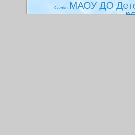
МАОУ ДО Детс
Copyright
Конст