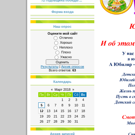
72 годовщина победы ...
Форма входа
Наш опрос
Оцените мой сайт
Отлично
Хорошо
Неплохо
Плохо
Ужасно
Результаты
|
Архив опросов
Всего ответов:
63
Календарь
«
Март 2018
»
Пн
Вт
Ср
Чт
Пт
Сб
Вс
1
2
3
4
5
6
7
8
9
10
11
12
13
14
15
16
17
18
19
20
21
22
23
24
25
26
27
28
29
30
31
Архив записей