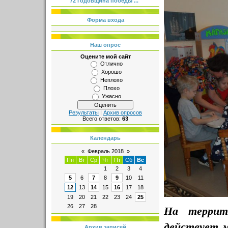
72 годовщина победы ...
Форма входа
Наш опрос
Оцените мой сайт
Отлично
Хорошо
Неплохо
Плохо
Ужасно
Результаты
|
Архив опросов
Всего ответов:
63
Календарь
«
Февраль 2018
»
Пн
Вт
Ср
Чт
Пт
Сб
Вс
1
2
3
4
5
6
7
8
9
10
11
12
13
14
15
16
17
18
19
20
21
22
23
24
25
На террит
26
27
28
действует 
Архив записей