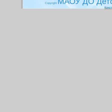
МАОУ ДО Детс
Copyright
Конст