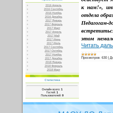
к нам!», и
2016 Апрель
2016 Сентябрь
отдела обра
2016 Ноябрь
2016 Декабрь
Педагогам-
2017 Январь
2017 Февраль
встретитьс
2017 Март
2017 Апрель
2017 Май
этом немал
2017 Июнь
2017 Июль
Читать дал
2017 Сентябрь
2017 Октябрь
2017 Ноябрь
Просмотров:
630
|
Д
2017 Декабрь
2018 Январь
2018 Февраль
2018 Март
Статистика
Онлайн всего:
1
Гостей:
1
Пользователей:
0